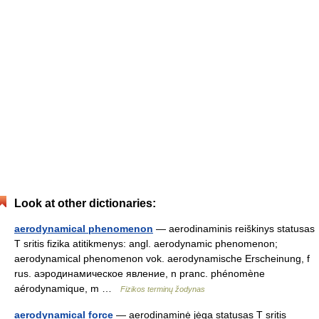
Look at other dictionaries:
aerodynamical phenomenon
— aerodinaminis reiškinys statusas
T sritis fizika atitikmenys: angl. aerodynamic phenomenon;
aerodynamical phenomenon vok. aerodynamische Erscheinung, f
rus. аэродинамическое явление, n pranc. phénomène
aérodynamique, m …
Fizikos terminų žodynas
aerodynamical force
— aerodinaminė jėga statusas T sritis