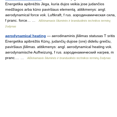
Energetika apibrėžtis Jėga, kuria dujos veikia jose judančios
medžiagos arba kūno paviršiaus elementą. atitikmenys: angl.
aerodynamical force vok. Luftkraft, f rus. аэродинамическая сила,
f pranc. force… …
Aiškinamasis šiluminės ir branduolinės technikos terminų
žodynas
aerodynamical heating
— aerodinaminis įšilimas statusas T sritis
Energetika apibrėžtis Kūnų, judančių dujose (ore) dideliu greičiu,
paviršiaus įšilimas. atitikmenys: angl. aerodynamical heating vok.
aerodynamische Aufheizung, f rus. аэродинамический нагрев, m
pranc.… …
Aiškinamasis šiluminės ir branduolinės technikos terminų žodynas