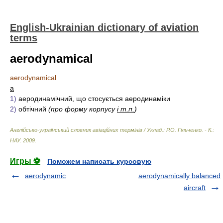
English-Ukrainian dictionary of aviation
terms
aerodynamical
aerodynamical
a
1)
аеродинамічний, що стосується аеродинаміки
2)
обтічний
(про форму корпусу
і т.п.
)
Англійсько-український словник авіаційних термінів / Уклад.: Р.О. Гільченко. - К.:
НАУ
.
2009
.
Игры ⚽
Поможем написать курсовую
aerodynamic
aerodynamically balanced
aircraft