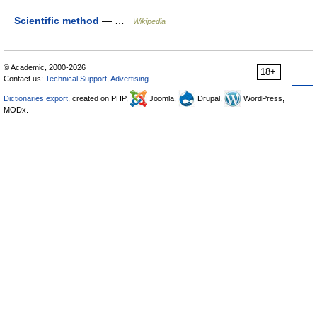
Scientific method
— …
Wikipedia
© Academic, 2000-2026
18+
Contact us:
Technical Support
,
Advertising
Dictionaries export
, created on PHP,
Joomla,
Drupal,
WordPress,
MODx.